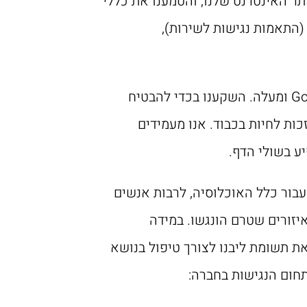
תר האינטרנט שלנו, והטמענו את כללי
(התאמות נגישות לשירות),
ההתאמות שבוצעו באתר נבדקו באמצעות הדפדפנים הנפוצים ביותר: Google Chrome, Firefox, Explorer 9 ומעלה. השקענו בכדי להבטיח
ות לחיות בכבוד. אנו מעמידים
ע בשולי הדף.
בור כלל האוכלוסיה, לרבות אנשים
איזורים שטרם הונגשו. במידה
את תשומת ליבנו לצורך טיפול בנושא
תחום הנגישות בחברה: